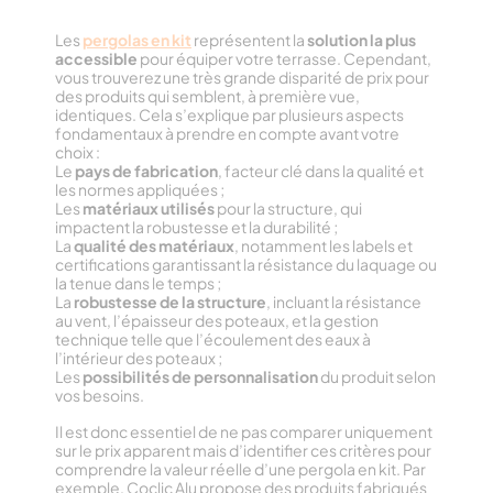
Les
pergolas en kit
représentent la
solution la plus
accessible
pour équiper votre terrasse. Cependant,
vous trouverez une très grande disparité de prix pour
des produits qui semblent, à première vue,
identiques. Cela s’explique par plusieurs aspects
fondamentaux à prendre en compte avant votre
choix :
Le
pays de fabrication
, facteur clé dans la qualité et
les normes appliquées ;
Les
matériaux utilisés
pour la structure, qui
impactent la robustesse et la durabilité ;
La
qualité des matériaux
, notamment les labels et
certifications garantissant la résistance du laquage ou
la tenue dans le temps ;
La
robustesse de la structure
, incluant la résistance
au vent, l’épaisseur des poteaux, et la gestion
technique telle que l’écoulement des eaux à
l’intérieur des poteaux ;
Les
possibilités de personnalisation
du produit selon
vos besoins.
Il est donc essentiel de ne pas comparer uniquement
sur le prix apparent mais d’identifier ces critères pour
comprendre la valeur réelle d’une pergola en kit. Par
exemple, Coclic Alu propose des produits fabriqués