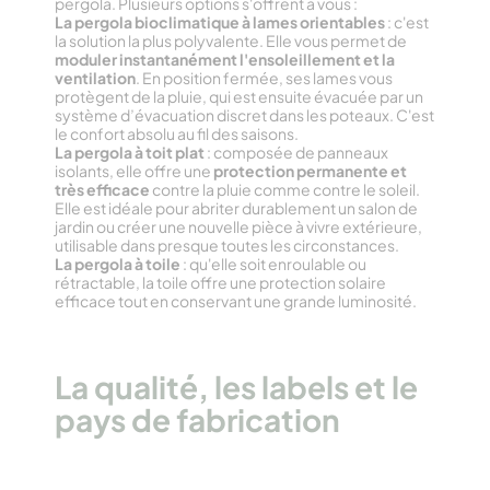
pergola. Plusieurs options s'offrent à vous :
La pergola bioclimatique à lames orientables
: c'est
la solution la plus polyvalente. Elle vous permet de
moduler instantanément l'ensoleillement et la
ventilation
. En position fermée, ses lames vous
protègent de la pluie, qui est ensuite évacuée par un
système d’évacuation discret dans les poteaux. C'est
le confort absolu au fil des saisons.
La pergola à toit plat
: composée de panneaux
isolants, elle offre une
protection permanente et
très efficace
contre la pluie comme contre le soleil.
Elle est idéale pour abriter durablement un salon de
jardin ou créer une nouvelle pièce à vivre extérieure,
utilisable dans presque toutes les circonstances.
La pergola à toile
: qu'elle soit enroulable ou
rétractable, la toile offre une protection solaire
efficace tout en conservant une grande luminosité.
La qualité, les labels et le
pays de fabrication