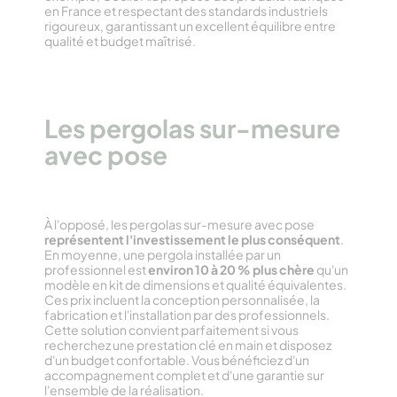
en France et respectant des standards industriels
rigoureux, garantissant un excellent équilibre entre
qualité et budget maîtrisé.
Les pergolas sur-mesure
avec pose
À l'opposé, les pergolas sur-mesure avec pose
représentent l'investissement le plus conséquent
.
En moyenne, une pergola installée par un
professionnel est
environ 10 à 20 % plus chère
qu'un
modèle en kit de dimensions et qualité équivalentes.
Ces prix incluent la conception personnalisée, la
fabrication et l'installation par des professionnels.
Cette solution convient parfaitement si vous
recherchez une prestation clé en main et disposez
d'un budget confortable. Vous bénéficiez d'un
accompagnement complet et d'une garantie sur
l'ensemble de la réalisation.