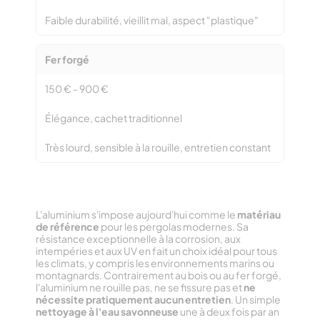
Faible durabilité, vieillit mal, aspect "plastique"
Fer forgé
150 € - 900 €
Élégance, cachet traditionnel
Très lourd, sensible à la rouille, entretien constant
L'aluminium s'impose aujourd'hui comme le
matériau
de référence
pour les pergolas modernes. Sa
résistance exceptionnelle à la corrosion, aux
intempéries et aux UV en fait un choix idéal pour tous
les climats, y compris les environnements marins ou
montagnards. Contrairement au bois ou au fer forgé,
l'aluminium ne rouille pas, ne se fissure pas et
ne
nécessite pratiquement aucun entretien
. Un simple
nettoyage à l'eau savonneuse
une à deux fois par an