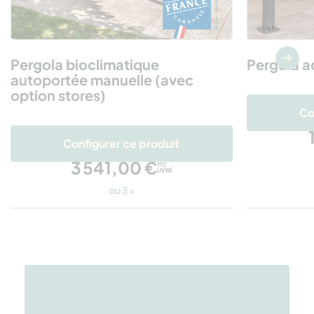
Pergola bioclimatique
Pergola ad
autoportée manuelle (avec
option stores)
Co
Configurer ce produit
3 541,00 €
TTC
LIVRÉ
ou 3x