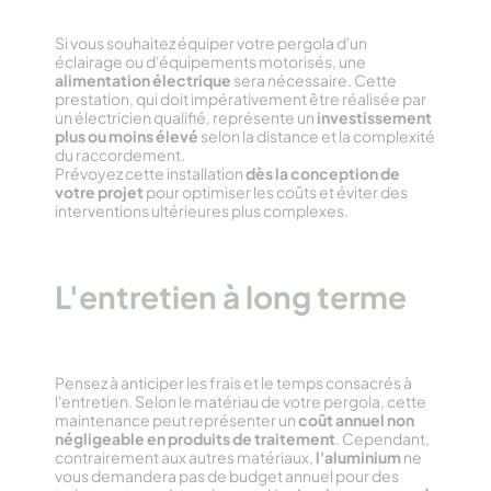
Si vous souhaitez équiper votre pergola d'un
éclairage ou d'équipements motorisés, une
alimentation électrique
sera nécessaire. Cette
prestation, qui doit impérativement être réalisée par
un électricien qualifié, représente un
investissement
plus ou moins élevé
selon la distance et la complexité
du raccordement.
Prévoyez cette installation
dès la conception de
votre projet
pour optimiser les coûts et éviter des
interventions ultérieures plus complexes.
L'entretien à long terme
Pensez à anticiper les frais et le temps consacrés à
l'entretien. Selon le matériau de votre pergola, cette
maintenance peut représenter un
coût annuel non
négligeable en produits de traitement
. Cependant,
contrairement aux autres matériaux,
l'aluminium
ne
vous demandera pas de budget annuel pour des