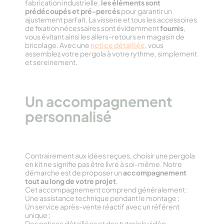
fabrication industrielle,
les éléments sont
prédécoupés et pré-percés
pour garantir un
ajustement parfait. La visserie et tous les accessoires
de fixation nécessaires sont évidemment
fournis
,
vous évitant ainsi les allers-retours en magasin de
bricolage. Avec une
notice détaillée
, vous
assemblez votre pergola à votre rythme, simplement
et sereinement.
Un accompagnement
personnalisé
Contrairement aux idées reçues, choisir une pergola
en kit ne signifie pas être livré à soi-même. Notre
démarche est de proposer un
accompagnement
tout au long de votre projet
.
Cet accompagnement comprend généralement :
Une assistance technique pendant le montage ;
Un service après-vente réactif avec un référent
unique ;
Des notices détaillées et des tutoriels vidéo.